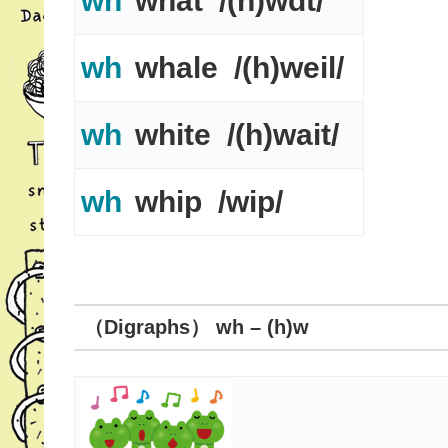
wh
what /(h)wɑt/
wh
whale /(h)weil/
wh
white /(h)wait/
wh
whip /wip/
（Digraphs） wh – (h)w