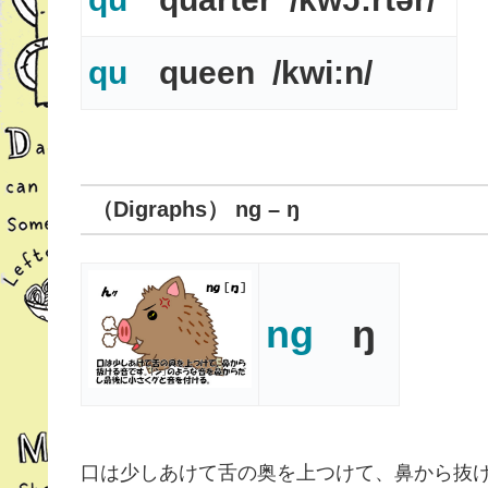
qu
queen /kwi:n/
（Digraphs） ng – ŋ
ng
ŋ
口は少しあけて舌の奥を上つけて、鼻から抜け