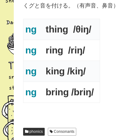
くグと音を付ける。（有声音、鼻音）
ng
thing /θiŋ/
ng
ring /riŋ/
ng
king /kiŋ/
ng
bring /briŋ/
phonics
Consonants