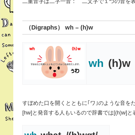
二重音字は二字一音： 二文字で１つの音を
（Digraphs） wh – (h)w
wh
(h)w
すぼめた口を開くとともに｢ワ｣のような音を
[hw]と発音する人もいるので辞書では[(h)w