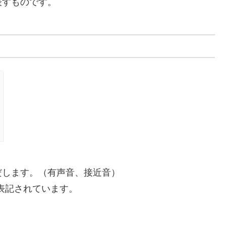
表すものです。
だします。（有声音、接近音）
]と表記されています。