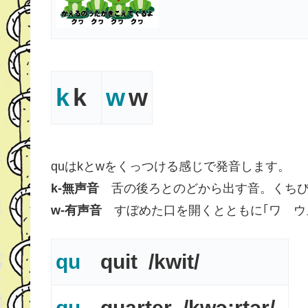
k
k
w
w
quはkとwをくっつける感じで発音します。
k-無声音
舌の後ろとのどから出す音。くちび
w-有声音
すぼめた口を開くとともに｢ワ ウ
qu
quit /kwit/
qu
quarter /kwɔ:rtər/