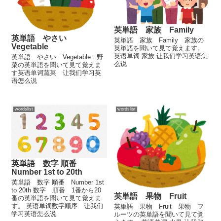
英単語 家族 Family
英単語 やさい
英単語 家族 Family 家族の
Vegetable
英単語を聞いて見て覚えます。
英语单词 家族 让我们学习英语怎
英単語 やさい Vegetable : 野
么说
菜の英単語を聞いて見て覚えま
す英语单词蔬菜 让我们学习英
语怎么说
wordslist
wordslist
英単語 数字 順番
Number 1st to 20th
英単語 数字 順番 Number 1st
to 20th 数字 順番 1番から20
英単語 果物 Fruit
番の英単語を聞いて見て覚えま
す。 英语单词数字顺序 让我们
英単語 果物 Fruit 果物 フ
学习英语怎么说
ルーツの英単語を聞いて見て覚