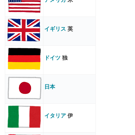
イギリス
英
ドイツ
独
日本
イタリア
伊