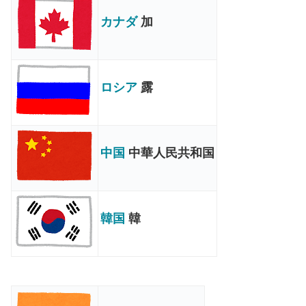
カナダ
加
ロシア
露
中国
中華人民共和国
韓国
韓