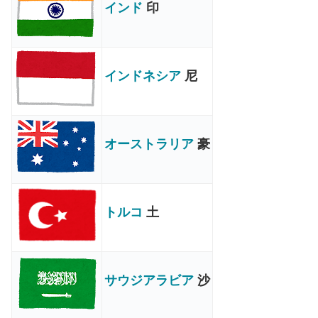
インド
印
インドネシア
尼
オーストラリア
豪
トルコ
土
サウジアラビア
沙