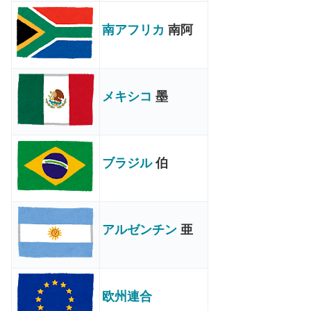
南アフリカ
南阿
メキシコ
墨
ブラジル
伯
アルゼンチン
亜
欧州連合