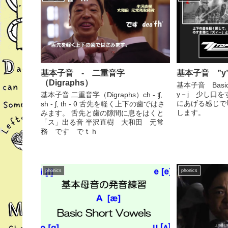
基本子音 - 二重音字
基本子音 ”y” 
（Digraphs）
基本子音 Basic 
y－j 少し口
基本子音 二重音字（Digraphs）ch - ʧ,
にあげる感じで
sh - ʃ, th - θ 舌先を軽く上下の歯ではさ
します。
みます。 舌先と歯の隙間に息をはくと
「ス」出る音 半沢直樹 大和田 元常
務 です でｔｈ
phonics
phonics