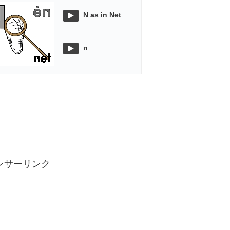
N as in Net
n
ンサーリンク