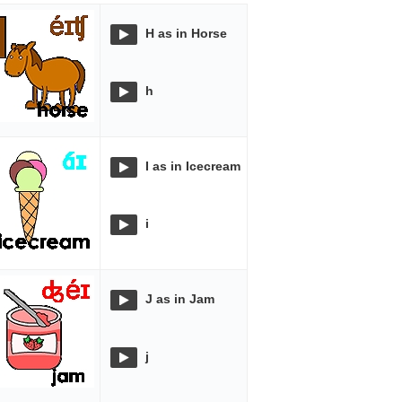
H as in Horse
h
I as in Icecream
i
J as in Jam
j