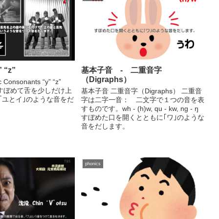
“z”
基本子音 - 二重音字
（Digraphs）
Consonants “y” “z”
をすぼめて舌を少しだけ上
基本子音 二重音字（Digraphs） 二重音
｢ユとイ｣のような音をだ
字は二字一音： 二文字で１つの音を表
すものです。wh - (h)w, qu - kw, ng - ŋ
すぼめた口を開くとともに｢ワ｣のような
音をだします。
phonics