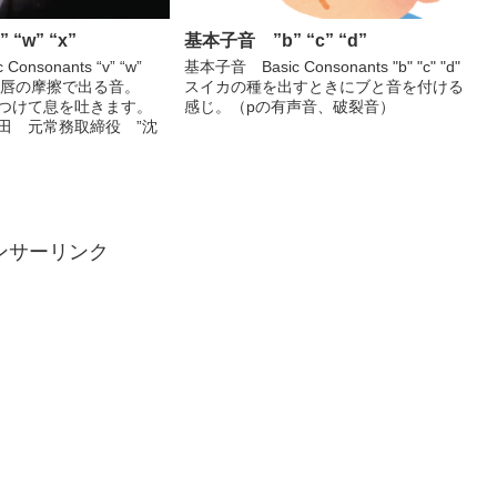
“w” “x”
基本子音 ”b” “c” “d”
onsonants “v” “w”
基本子音 Basic Consonants "b" "c" "d"
下唇の摩擦で出る音。
スイカの種を出すときにブと音を付ける
をつけて息を吐きます。
感じ。（pの有声音、破裂音）
田 元常務取締役 ”沈
ンサーリンク