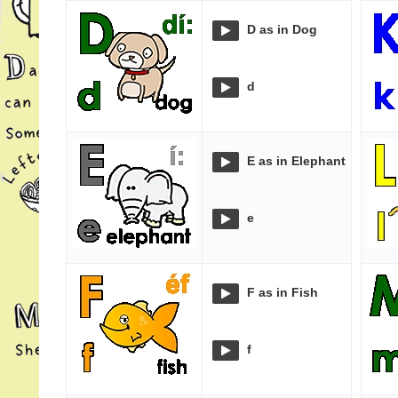
D as in Dog
d
E as in Elephant
e
F as in Fish
f