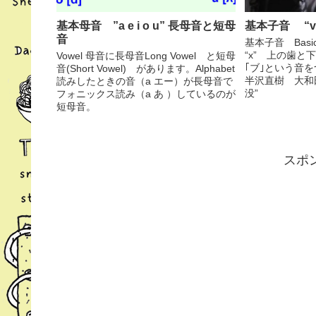
基本母音 ”a e i o u” 長母音と短母
基本子音 “v” 
音
基本子音 Basic C
“x” 上の歯と
Vowel 母音に長母音Long Vowel と短母
｢ブ｣という音
音(Short Vowel) があります。Alphabet
半沢直樹 大和
読みしたときの音（a エー）が長母音で
没”
フォニックス読み（a あ ）しているのが
短母音。
スポ