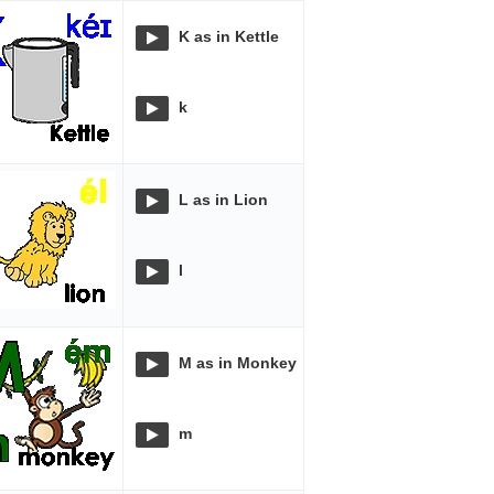
K as in Kettle
k
L as in Lion
l
M as in Monkey
m