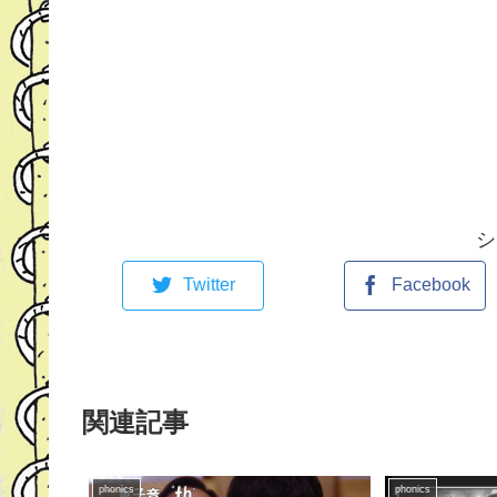
シ
Twitter
Facebook
関連記事
phonics
phonics