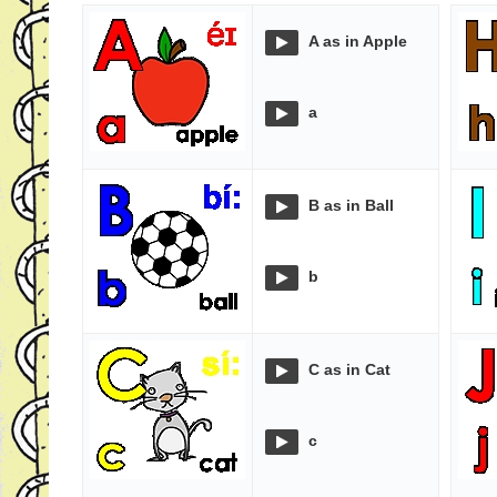
A as in Apple
a
B as in Ball
b
C as in Cat
c