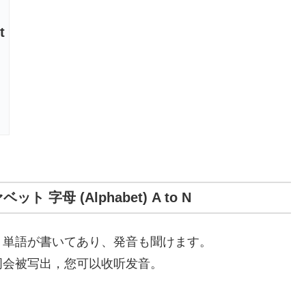
t
ト 字母 (Alphabet) A to N
 単語が書いてあり、発音も聞けます。
词会被写出，您可以收听发音。