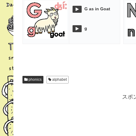
G as in Goat
g
phonics
alphabet
スポ